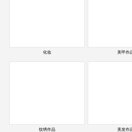
化妆
美甲作
纹绣作品
美发作