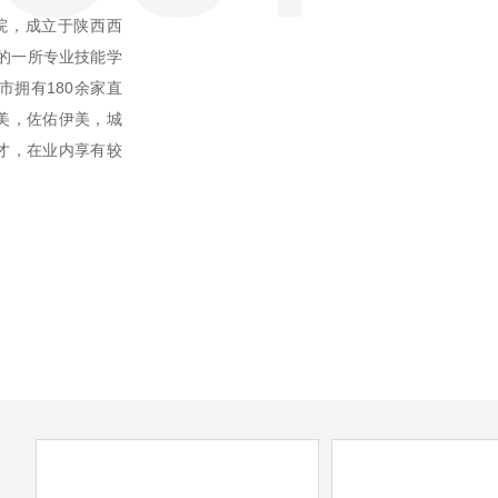
院，成立于陕西西
批的一所专业技能学
拥有180余家直
美，佐佑伊美，城
人才，在业内享有较