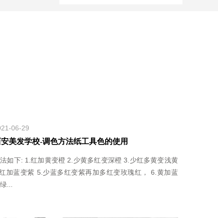
021-06-29
西安美发学校-调色方法纸工具色的使用
法如下: 1.红加黄变橙 2.少黄多红变深橙 3.少红多黄变浅黄
.红加蓝变紫 5.少蓝多红变紫再加多红变玫瑰红， 6.黄加蓝
绿...